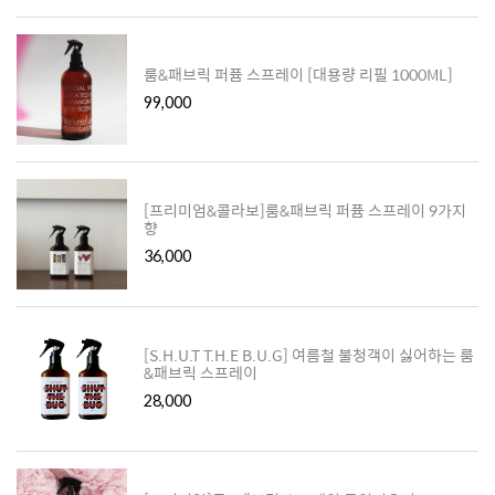
룸&패브릭 퍼퓸 스프레이 [대용량 리필 1000ML]
99,000
[프리미엄&콜라보]룸&패브릭 퍼퓸 스프레이 9가지
향
36,000
[S.H.U.T T.H.E B.U.G] 여름철 불청객이 싫어하는 룸
&패브릭 스프레이
28,000