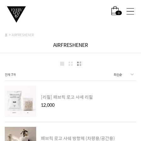
0
홈
AIRFRESHENER
AIRFRESHENER
전체
7
개
[리필] 패브릭 로고 샤셰 리필
12,000
패브릭 로고 샤쉐 방향제 (차량용/공간용)