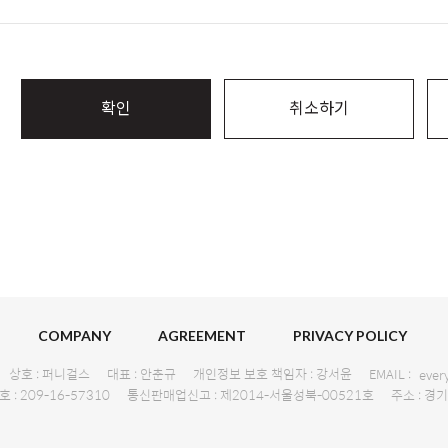
확인
취소하기
COMPANY
AGREEMENT
PRIVACY POLICY
상호 : 퍼니걸스
대표 : 안춘규
개인정보 보호 책임자 : 강서윤
EMAIL :
ever
: 209-16-57310
통신판매업신고 : 제2014-서울성북-00521호
주소 : 경