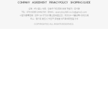
COMPANY
AGREEMENT
PRIVACY POLICY
SHOPPING GUIDE
상호 : 퍼니걸스 대표 : 안춘규 개인정보 보호 책임자 : 강서윤
TEL : 070-8285-2446 FAX : EMAIL : everyday365.co.kr@gmail.com
사업자등록번호 : 209-16-57310 통신판매업신고 : 제2014-서울성북-00521호
주소 : 경기도 용인시 처인구 모현읍 대지로485번길 3-8
COPYRIGHT(C) ALL RIGHTS RESERVED.